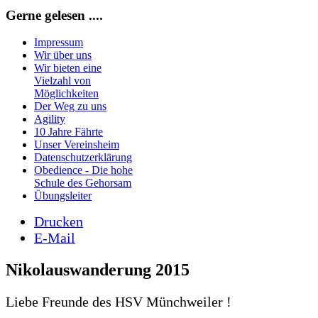
Gerne gelesen ....
Impressum
Wir über uns
Wir bieten eine
Vielzahl von
Möglichkeiten
Der Weg zu uns
Agility
10 Jahre Fährte
Unser Vereinsheim
Datenschutzerklärung
Obedience - Die hohe
Schule des Gehorsam
Übungsleiter
Drucken
E-Mail
Nikolauswanderung 2015
Liebe Freunde des HSV Münchweiler !