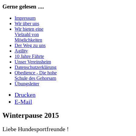
Gerne gelesen ....
Impressum
Wir über uns
Wir bieten eine
Vielzahl von
Möglichkeiten
Der Weg zu uns
Agility
10 Jahre Fährte
Unser Vereinsheim
Datenschutzerklärung
Obedience - Die hohe
Schule des Gehorsam
Übungsleiter
Drucken
E-Mail
Winterpause 2015
Liebe Hundesportfreunde !