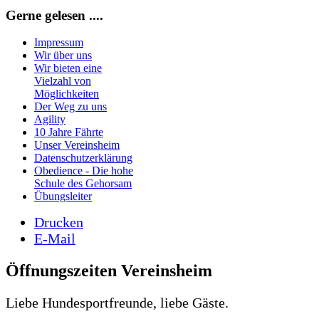
Gerne gelesen ....
Impressum
Wir über uns
Wir bieten eine
Vielzahl von
Möglichkeiten
Der Weg zu uns
Agility
10 Jahre Fährte
Unser Vereinsheim
Datenschutzerklärung
Obedience - Die hohe
Schule des Gehorsam
Übungsleiter
Drucken
E-Mail
Öffnungszeiten Vereinsheim
Liebe Hundesportfreunde, liebe Gäste.