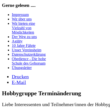
Gerne gelesen ....
Impressum
Wir über uns
Wir bieten eine
Vielzahl von
Möglichkeiten
Der Weg zu uns
Agility
10 Jahre Fährte
Unser Vereinsheim
Datenschutzerklärung
Obedience - Die hohe
Schule des Gehorsam
Übungsleiter
Drucken
E-Mail
Hobbygruppe Terminänderung
Liebe Interessenten und Teilnehmer/innen der Hobby