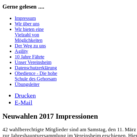
Gerne gelesen ....
Impressum
Wir über uns
Wir bieten eine
Vielzahl von
Möglichkeiten
Der Weg zu uns
Agility
10 Jahre Fährte
Unser Vereinsheim
Datenschutzerklärung
Obedience - Die hohe
Schule des Gehorsam
Übungsleiter
Drucken
E-Mail
Neuwahlen 2017 Impressionen
42 wahlberechtigte Mitglieder sind am Samstag, den 11. März
zur Jahreshauptversammlung im Vereinsheim erschienen. Hier