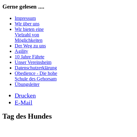
Gerne gelesen ....
Impressum
Wir über uns
Wir bieten eine
Vielzahl von
Möglichkeiten
Der Weg zu uns
Agility
10 Jahre Fährte
Unser Vereinsheim
Datenschutzerklärung
Obedience - Die hohe
Schule des Gehorsam
Übungsleiter
Drucken
E-Mail
Tag des Hundes