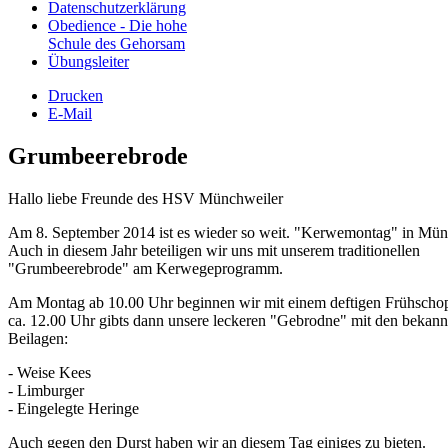
Datenschutzerklärung
Obedience - Die hohe
Schule des Gehorsam
Übungsleiter
Drucken
E-Mail
Grumbeerebrode
Hallo liebe Freunde des HSV Münchweiler
Am 8. September 2014 ist es wieder so weit. "Kerwemontag" in Mün
Auch in diesem Jahr beteiligen wir uns mit unserem traditionellen
"Grumbeerebrode" am Kerwegeprogramm.
Am Montag ab 10.00 Uhr beginnen wir mit einem deftigen Frühschop
ca. 12.00 Uhr gibts dann unsere leckeren "Gebrodne" mit den bekann
Beilagen:
- Weise Kees
- Limburger
- Eingelegte Heringe
Auch gegen den Durst haben wir an diesem Tag einiges zu bieten.